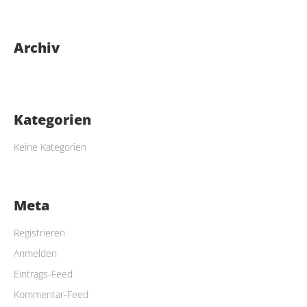
Archiv
Kategorien
Keine Kategorien
HALLO
Meta
Dein FlexxAccount wird mit der Buchung deines Auto
Registrieren
Abos angelegt. Wenn du bereits ein Konto hast,
Anmelden
kannst du dich hier anmelden.
Eintrags-Feed
LOGIN
Kommentar-Feed