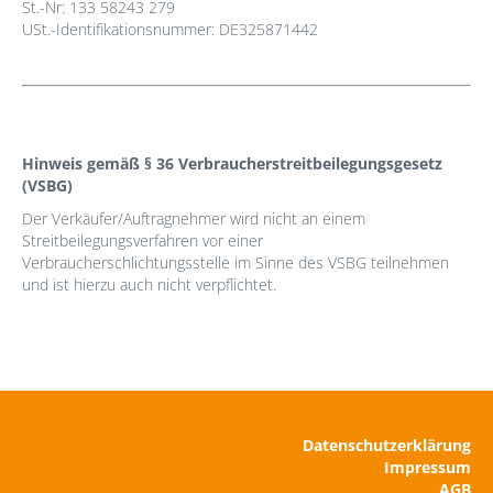
St.-Nr: 133 58243 279
USt.-Identifikationsnummer: DE325871442
Hinweis gemäß § 36 Verbraucherstreitbeilegungsgesetz
HALLO
(VSBG)
Der Verkäufer/Auftragnehmer wird nicht an einem
Streitbeilegungsverfahren vor einer
Dein FlexxAccount wird mit der Buchung deines Auto
Verbraucherschlichtungsstelle im Sinne des VSBG teilnehmen
Abos angelegt. Wenn du bereits ein Konto hast,
und ist hierzu auch nicht verpflichtet.
kannst du dich hier anmelden.
LOGIN
Registrieren als Neukunde
Datenschutzerklärung
Impressum
AGB