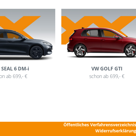
 SEAL 6 DM-i
VW GOLF GTI
on ab 699,- €
schon ab 699,- €
Datenschutzerklärun
Impressu
AG
Öffentliches Verfahrensverzeichni
Widerrufserklärun