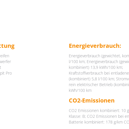
ttung
Energieverbrauch:
eifen
Energieverbrauch (gewichtet, kom
werfer
l/100 km; Energieverbrauch (gewi
t
kombiniert) 13,9 kWh/100 km;
pit Pro
Kraftstoffverbrauch bei entladene
(kombiniert) 5,8 l/100 km; Strom
rein elektrischer Betrieb (kombini
HALLO
kWh/100 km
CO2-Emissionen
Dein FlexxAccount wird mit der Buchung deines Auto Abos
CO2 Emissionen kombiniert: 10 
angelegt. Wenn du bereits ein Konto hast, kannst du dich
Klasse: B; CO2 Emissionen bei e
hier anmelden.
Batterie kombiniert: 178 g/km CO