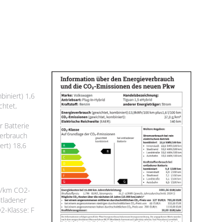
biniert) 1,6
chtet,
r Batterie
verbrauch
ert) 18,6
g/km CO2-
ntladener
2-Klasse: F