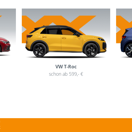
VW T-Roc
schon ab 599,- €
g
m
B
GmbH
s
g